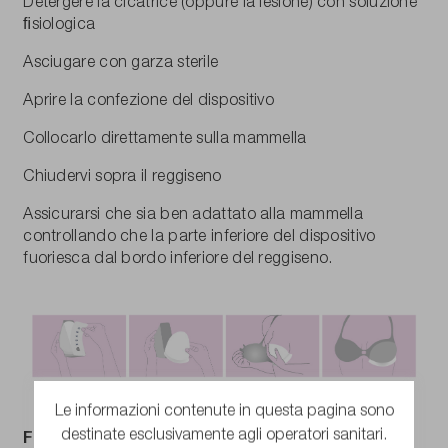
Detergere la cicatrice (oppure la lesione) con soluzione
ﬁsiologica
Asciugare con garza sterile
Aprire la confezione del dispositivo
Collocarlo direttamente sulla mammella
Chiudervi sopra il reggiseno
Assicurarsi che sia ben adattato alla mammella
controllando che la parte inferiore del dispositivo
fuoriesca dal bordo inferiore del reggiseno.
Le informazioni contenute in questa pagina sono
destinate esclusivamente agli operatori sanitari.
FORMATI DISPONIBILI